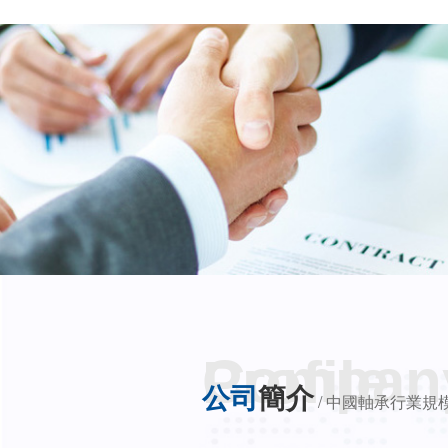
Company Profile
公司
簡介
/ 中國軸承行業